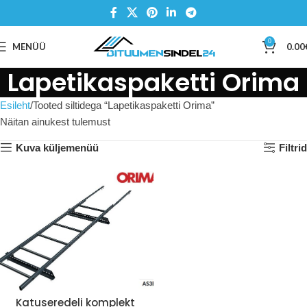
0
MENÜÜ
0.00
Lapetikaspaketti Orima
Esileht
Tooted siltidega “Lapetikaspaketti Orima”
Näitan ainukest tulemust
Kuva küljemenüü
Filtrid
Katuseredeli komplekt