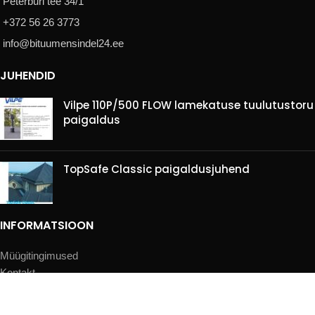
Peterburi tee 34/1
+372 56 26 3773
info@bituumensindel24.ee
JUHENDID
Vilpe 110P/500 FLOW lamekatuse tuulutustoru
paigaldus
TopSafe Classic paigaldusjuhend
INFORMATSIOON
Müügitingimused
Kontakt