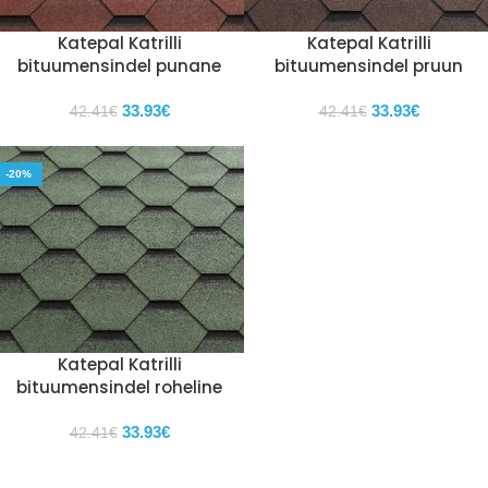
Katepal Katrilli
Katepal Katrilli
bituumensindel punane
bituumensindel pruun
33.93
€
33.93
€
42.41
€
42.41
€
-20%
Katepal Katrilli
bituumensindel roheline
33.93
€
42.41
€