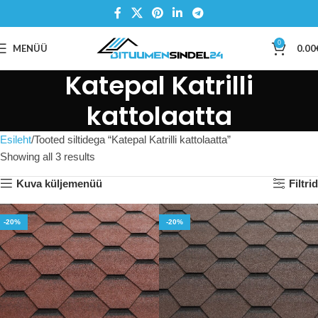
0
MENÜÜ
0.00
Katepal Katrilli
kattolaatta
Esileht
Tooted siltidega “Katepal Katrilli kattolaatta”
Showing all 3 results
Kuva küljemenüü
Filtrid
-20%
-20%