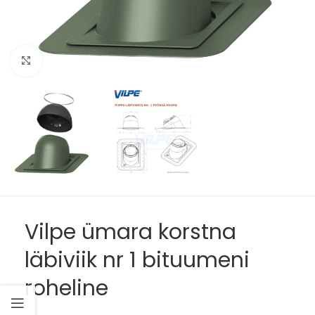
Suurenda
Vilpe ümara korstna
läbiviik nr 1 bituumeni
roheline