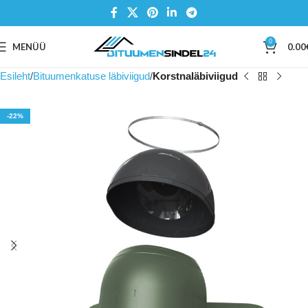
0
MENÜÜ
0.00
Esileht
Bituumenkatuse läbiviigud
Korstnaläbiviigud
-22%