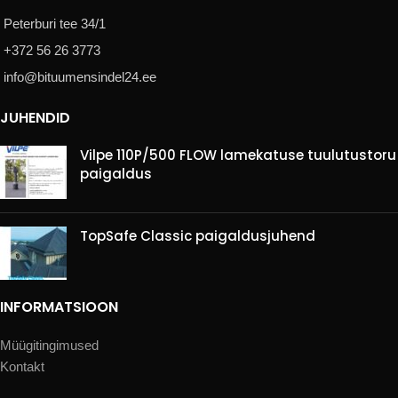
Peterburi tee 34/1
+372 56 26 3773
info@bituumensindel24.ee
JUHENDID
Vilpe 110P/500 FLOW lamekatuse tuulutustoru
paigaldus
TopSafe Classic paigaldusjuhend
INFORMATSIOON
Müügitingimused
Kontakt