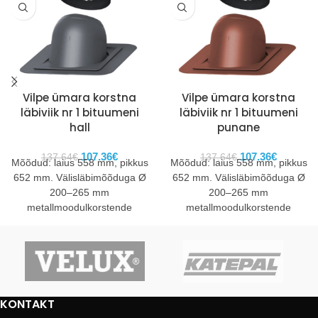
Vilpe ümara korstna
Vilpe ümara korstna
läbiviik nr 1 bituumeni
läbiviik nr 1 bituumeni
hall
punane
107.36
€
107.36
€
137.64
€
137.64
€
Mõõdud: laius 558 mm, pikkus
Mõõdud: laius 558 mm, pikkus
652 mm. Välisläbimõõduga Ø
652 mm. Välisläbimõõduga Ø
200–265 mm
200–265 mm
metallmoodulkorstende
metallmoodulkorstende
läbiviiguks. Lisaks on
läbiviiguks. Lisaks on
paigalduseks vajalik VILPE®
paigalduseks vajalik VILPE®
VAPOUR STOP 100–380
VAPOUR STOP 100–380
KONTAKT