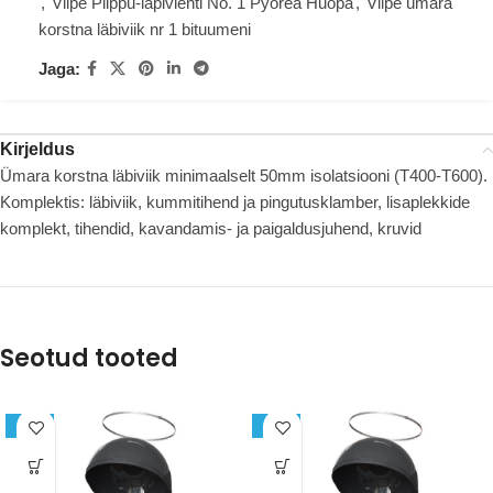
,
Vilpe Piippu-läpivienti No. 1 Pyöreä Huopa
,
Vilpe ümara
korstna läbiviik nr 1 bituumeni
Jaga:
Kirjeldus
Ümara korstna läbiviik minimaalselt 50mm isolatsiooni (T400-T600).
Komplektis: läbiviik, kummitihend ja pingutusklamber, lisaplekkide
komplekt, tihendid, kavandamis- ja paigaldusjuhend, kruvid
Seotud tooted
-22%
-22%