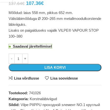
107.36
€
137.64
€
Mõõdud: laius 558 mm, pikkus 652 mm.
Välisläbimõõduga Ø 200–265 mm metallmoodulkorstende
läbiviiguks.
Lisaks on paigalduseks vajalik VILPE® VAPOUR STOP
100–380
Saadaval järeltellimisel
LISA KORVI
Lisa võrdlusse
Lisa soovidesse
Tootekood:
741026
Kategooria:
Korstnaläbiviigud
Sildid:
Vilpe PIIPPU проходной элемент NO.1 круглый