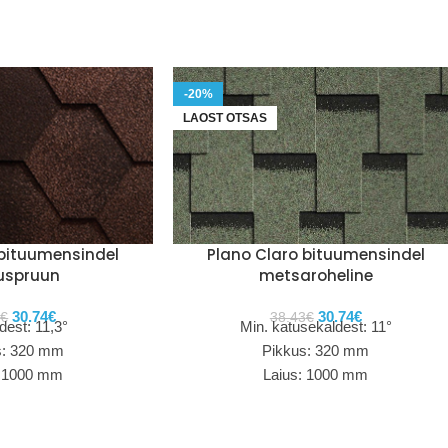
-20%
LAOST OTSAS
 bituumensindel
Plano Claro bituumensindel
uspruun
metsaroheline
30.74
€
30.74
€
3
€
38.43
€
dest: 11,3°
Min. katusekaldest: 11°
s: 320 mm
Pikkus: 320 mm
: 1000 mm
Laius: 1000 mm
us: 4 mm
Paksus: 3 mm
7.33 tk/m²
Kulu: 7.33 tk/m²
2 tk/pk 3 m²
Pakis: 22 tk/pk 3 m²