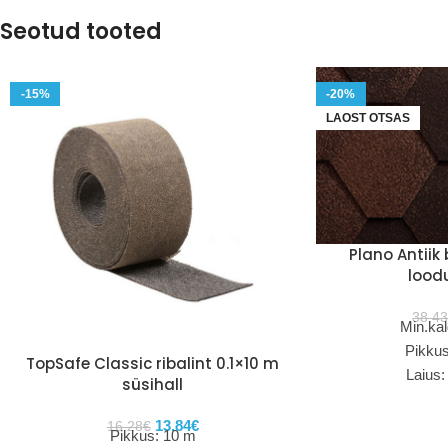
Seotud tooted
-15%
-20%
LAOST OTSAS
Plano Antiik
lood
38.4
Min.kal
Pikku
TopSafe Classic ribalint 0.1×10 m
Laius
süsihall
Paks
Kulu: 
13.84
€
16.28
€
Pikkus: 10 m
Pakis: 2