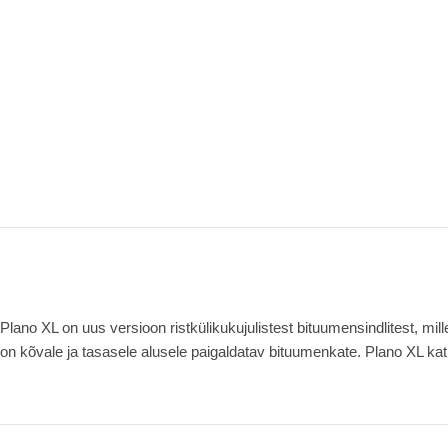
Plano XL
on uus versioon ristkülikukujulistest bituumensindlitest, m
on kõvale ja tasasele alusele paigaldatav bituumenkate. Plano XL kat