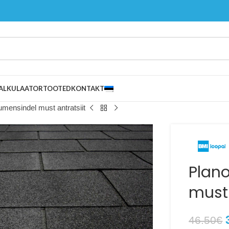
ALKULAATOR
TOOTED
KONTAKT
umensindel must antratsiit
Plan
must 
46.50
€