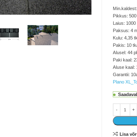
Min.kaldest:
Pikkus: 50
Laius: 100
Paksus: 4
Kulu: 4,35 t
Pakis: 10 tk
Alusel: 44 p
Paki kaal: 2
Aluse kaal:
Garantii: 10
Plano XL_T
Saadaval 
Lisa võ