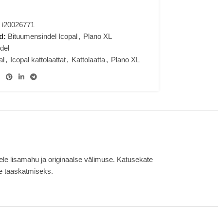
:
i20026771
d:
Bituumensindel Icopal
,
Plano XL
del
al
,
Icopal kattolaattat
,
Kattolaatta
,
Plano XL
ele lisamahu ja originaalse välimuse.
Katusekate
te taaskatmiseks.