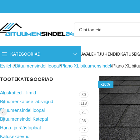
KATEGOORIAD
AVALEHT
JUHENDID
KATUSEK
Esileht
Bituumensindel Icopal
Plano XL bituumensindel
Plano XL bitu
TOOTEKATEGOORIAD
-20%
Aluskatted - liimid
30
Bituumenkatuse läbiviigud
118
Bituumensindel Icopal
21
Bituumensindel Katepal
36
Harja- ja räästaplaat
47
Katusekaevud
21