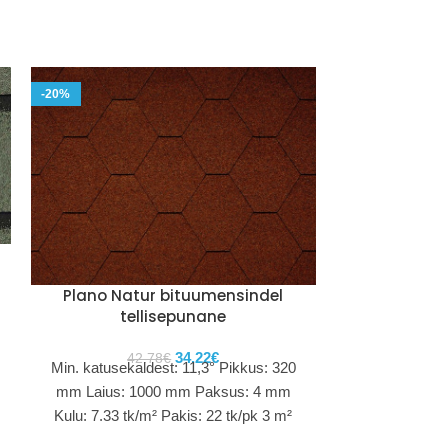
-20%
-20%
Plano Tem
lo
Plano Natur bituumensindel
tellisepunane
42
Min.
Pi
34.22
€
42.78
€
Min. katusekaldest: 11,3° Pikkus: 320
La
mm Laius: 1000 mm Paksus: 4 mm
Pa
Kulu: 7.33 tk/m² Pakis: 22 tk/pk 3 m²
Kul
Paki kaal: 23,5 kg Alusel: 39 kpl Aluse