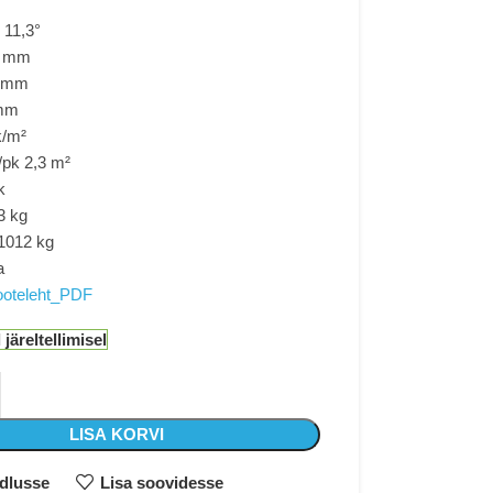
 11,3°
0 mm
0 mm
 mm
k/m²
/pk 2,3 m²
k
3 kg
 1012 kg
a
ooteleht_PDF
järeltellimisel
LISA KORVI
rdlusse
Lisa soovidesse