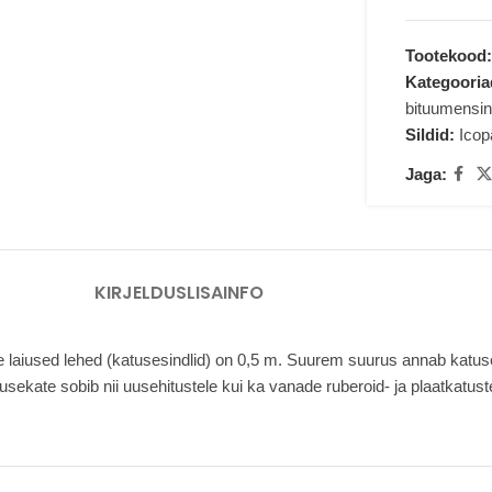
Tootekood
Kategooria
bituumensin
Sildid:
Icop
Jaga:
KIRJELDUS
LISAINFO
ille laiused lehed (katusesindlid) on 0,5 m. Suurem suurus annab katus
usekate sobib nii uusehitustele kui ka vanade ruberoid- ja plaatkatus