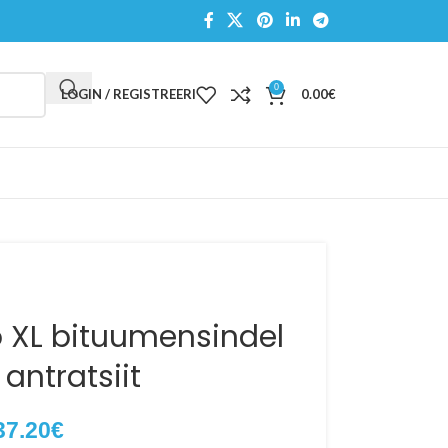
0
LOGIN / REGISTREERI
0.00
€
o XL bituumensindel
antratsiit
37.20
€