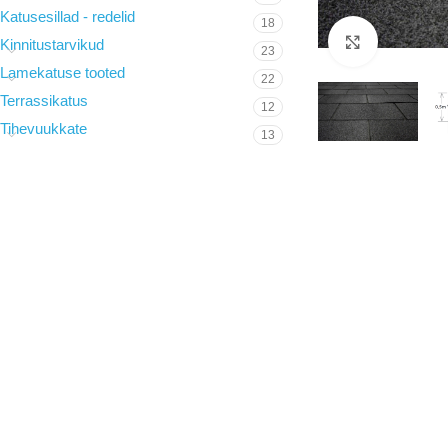
Katusesillad - redelid
18
Suurenda
Kinnitustarvikud
23
Lamekatuse tooted
22
Terrassikatus
12
Tihevuukkate
13